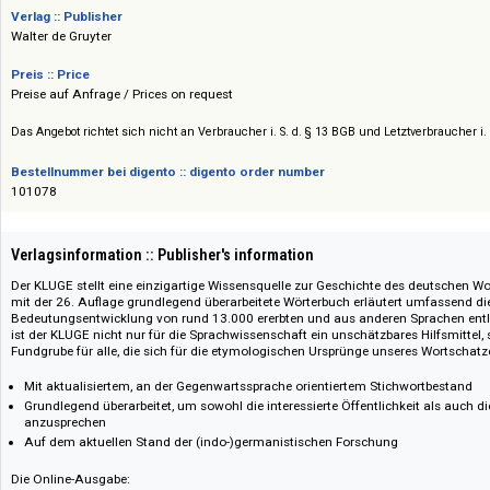
etabliert haben, neu auf. Bei bereits bestehenden Wörtern werden jünge
ergänzt.
Verlag :: Publisher
Walter de Gruyter
Preis :: Price
Preise auf Anfrage / Prices on request
Das Angebot richtet sich nicht an Verbraucher i. S. d. § 13 BGB und Letztverbra
Bestellnummer bei digento :: digento order number
101078
Verlagsinformation :: Publisher's information
Der KLUGE stellt eine einzigartige Wissensquelle zur Geschichte des deu
mit der 26. Auflage grundlegend überarbeitete Wörterbuch erläutert umf
Bedeutungsentwicklung von rund 13.000 ererbten und aus anderen Sprac
ist der KLUGE nicht nur für die Sprachwissenschaft ein unschätzbares Hilf
Fundgrube für alle, die sich für die etymologischen Ursprünge unseres Wor
Mit aktualisiertem, an der Gegenwartssprache orientiertem Stichwortb