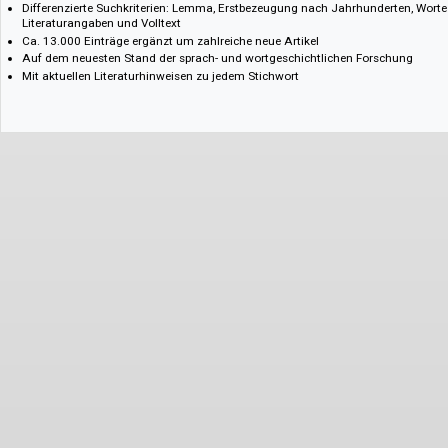
Grundlegend überarbeitet, um sowohl die interessierte Öffentlichkeit a
anzusprechen
Auf dem aktuellen Stand der (indo-)germanistischen Forschung
Die Online-Ausgabe:
Differenzierte Suchkriterien: Lemma, Erstbezeugung nach Jahrhunderte
Literaturangaben und Volltext
Ca. 13.000 Einträge ergänzt um zahlreiche neue Artikel
Auf dem neuesten Stand der sprach- und wortgeschichtlichen Forschu
Mit aktuellen Literaturhinweisen zu jedem Stichwort