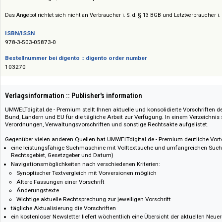
Preis :: Price
Preise auf Anfrage / Prices on request
Das Angebot richtet sich nicht an Verbraucher i. S. d. § 13 BGB und Letztverbra
ISBN/ISSN
978-3-503-05873-0
Bestellnummer bei digento :: digento order number
103270
Verlagsinformation :: Publisher's information
UMWELTdigital.de - Premium stellt Ihnen aktuelle und konsolidierte Vorsc
Bund, Ländern und EU für die tägliche Arbeit zur Verfügung. In einem Verz
Verordnungen, Verwaltungsvorschriften und sonstige Rechtsakte aufgelis
Gegenüber vielen anderen Quellen hat UMWELTdigital.de - Premium deutlic
eine leistungsfähige Suchmaschine mit Volltextsuche und umfangreichen
Rechtsgebiet, Gesetzgeber und Datum)
Navigationsmöglichkeiten nach verschiedenen Kriterien:
Synoptischer Textvergleich mit Vorversionen möglich