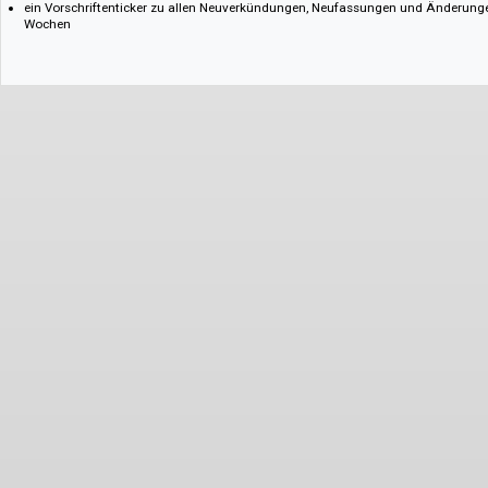
Ältere Fassungen einer Vorschrift
Änderungstexte
Wichtige aktuelle Rechtsprechung zur jeweiligen Vorschrift
tägliche Aktualisierung die Vorschriften
ein kostenloser Newsletter liefert wöchentlich eine Übersicht der aktue
ein Vorschriftenticker zu allen Neuverkündungen, Neufassungen und Än
Wochen