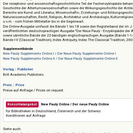
die griechisch-römische Kultur, die Wirkung dieser Kultur auf Kelten, Germ
Judentum und Christentum, Wirtschafts-, Sozial- und Alltagsgeschichte, d
die Entwicklungsgeschichte der philosophischen Begriffe.
Der rezeptions- und wissenschaftsgeschichtliche Teil der Fachenzyklopäd
Geschichte der Altertumswissenschaften sowie die Wirkungsgeschichte d
Bereiche wie Kunst und Literatur, Wissenschafts-, Erziehungs- und Bildun
Naturwissenschaften, Recht, Religion, Architektur und Archäologie, Kultur
u.v.m. - vom frühen Mittelalter bis in die Gegenwart.
Die Online-Ausgabe umfasst die Bände 1 bis 18 sowie den Registerband d
veröffentlichten deutschsprachigen Ausgabe "Der Neue Pauly - Enzyklopä
sowie sämtliche Bände der 22-bändigen englischsprachigen Ausgabe (Bän
Bände I-V (Classical Tradition), Index Antiquity, Index The Classical Tradi
Supplementbände
New Pauly Supplements Online I / Der Neue Pauly Supplemente Online I
New Pauly Supplements Online II / Der Neue Pauly Supplemente Online II
Verlag :: Publisher
Brill Academic Publishers
Preis :: Price
Preise auf Anfrage / Prices on request
New Pauly Online / Der neue Pauly Online
Konsortialangebot