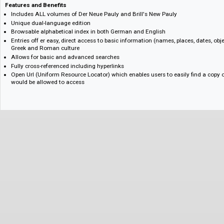
early medieval Europe. Special emphasis is given to the interaction betw
one hand, and Semitic, Celtic, Germanic, and Slavonic culture, and ancien
Islam on the other hand. Five volumes (Classical Tradition, I-V) are uniq
influential aftermath of antiquity and the process of continuous reinterpr
ancient heritage, including the history of classical scholarship.
New Pauly Online is the unique dual-language online version of this stan
students and scholars.
Features and Benefits
Includes ALL volumes of Der Neue Pauly and Brill's New Pauly
Unique dual-language edition
Browsable alphabetical index in both German and English
Entries off er easy, direct access to basic information (names, places, da
Greek and Roman culture
Allows for basic and advanced searches
Fully cross-referenced including hyperlinks
Open Url (Uniform Resource Locator) which enables users to easily find 
would be allowed to access