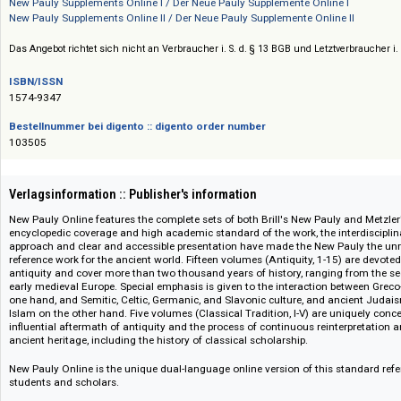
für Bibliotheken in Deutschland, Österreich und der Schweiz
Konditionen auf Anfrage
Siehe auch:
New Pauly Supplements Online I / Der Neue Pauly Supplemente Online I
New Pauly Supplements Online II / Der Neue Pauly Supplemente Online II
Das Angebot richtet sich nicht an Verbraucher i. S. d. § 13 BGB und Letztverbra
ISBN/ISSN
1574-9347
Bestellnummer bei digento :: digento order number
103505
Verlagsinformation :: Publisher's information
New Pauly Online features the complete sets of both Brill's New Pauly an
encyclopedic coverage and high academic standard of the work, the inte
approach and clear and accessible presentation have made the New Paul
reference work for the ancient world. Fifteen volumes (Antiquity, 1-15) 
antiquity and cover more than two thousand years of history, ranging f