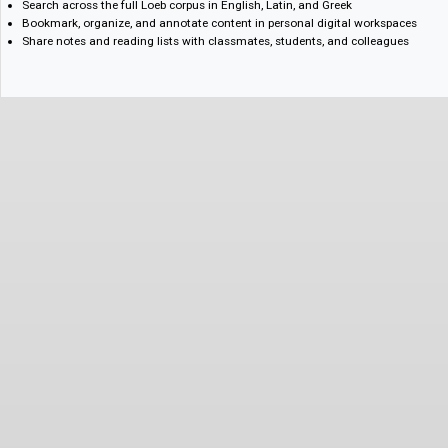
Key Features
Read every Loeb volume in print, including biannual additions
Toggle between single- and dual-language reading modes
Browse works and volumes of the library by author, language, period, fo
Search across the full Loeb corpus in English, Latin, and Greek
Bookmark, organize, and annotate content in personal digital workspa
Share notes and reading lists with classmates, students, and colleagu