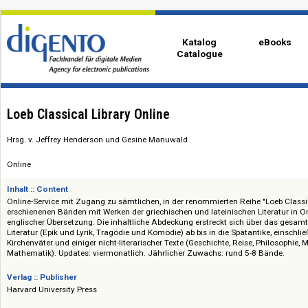
Katalog
eBo
Catalogue
Loeb Classical Library Online
Hrsg. v. Jeffrey Henderson und Gesine Manuwald
Online
Inhalt :: Content
Online-Service mit Zugang zu sämtlichen, in der renommierten Reihe "Loeb
erschienenen Bänden mit Werken der griechischen und lateinischen Litera
englischer Übersetzung. Die inhaltliche Abdeckung erstreckt sich über d
Literatur (Epik und Lyrik, Tragödie und Komödie) ab bis in die Spätantike,
Kirchenväter und einiger nicht-literarischer Texte (Geschichte, Reise, Phil
Mathematik). Updates: viermonatlich. Jährlicher Zuwachs: rund 5-8 Bänd