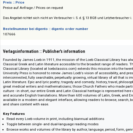
Verlag :: Publisher
Harvard University Press
Preis :: Price
Preise auf Anfrage / Prices on request
Das Angebot richtet sich nicht an Verbraucher i. S. d. § 13 BGB und Letztverbra
Bestellnummer bei digento :: digento order number
107666
Verlagsinformation :: Publisher's information
Founded by James Loeb in 1911, the mission of the Loeb Classical Libra
Classical Greek and Latin literature accessible to the broadest range of re
Classical Library (located at loebclassics.com) extends this mission into t
University Press is honored to renew James Loeb's vision of accessibility,
interconnected, fully searchable, perpetually growing, virtual library of all
Latin literature. Epic and lyric poetry; tragedy and comedy; history, travel,
great medical writers and mathematicians; those Church Fathers who ma
culture - in short, our entire Greek and Latin Classical heritage is represen
and accurate English translations. More than 600 volumes of Latin, Greek
available in a modern and elegant interface, allowing readers to browse, 
and share content with ease.