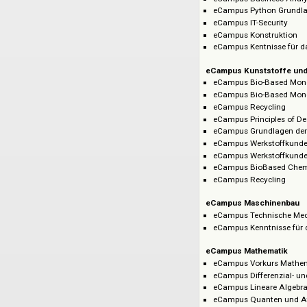
eCampus Nanoel
eCampus Grundla
eCampus Informat
eCampus Datenb
eCampus Daten
eCampus Softwar
eCampus Java-P
eCampus Rechne
eCampus Technis
eCampus Busines
eCampus Python
eCampus IT-Secur
eCampus Konstr
eCampus Kentniss
eCampus Kunststo
eCampus Bio-Ba
eCampus Bio-Ba
eCampus Recycl
eCampus Principl
eCampus Grundla
eCampus Werksto