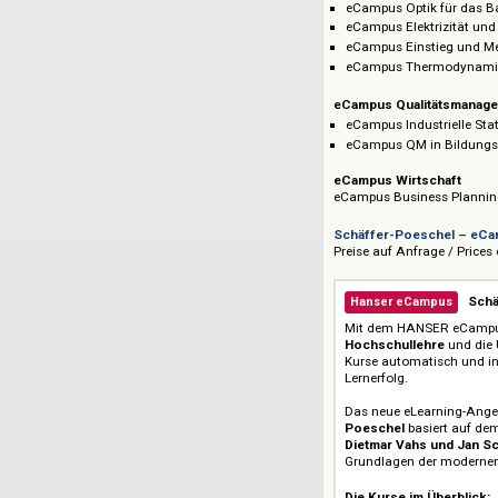
eCampus Werksto
eCampus BioBas
eCampus Recycl
eCampus Maschin
eCampus Techni
eCampus Kenntni
eCampus Mathema
eCampus Vorkur
eCampus Differen
eCampus Lineare
eCampus Quante
eCampus Optik f
eCampus Elektri
eCampus Einstie
eCampus Thermo
eCampus Qualitä
eCampus Industrie
eCampus QM in B
eCampus Wirtscha
eCampus Business