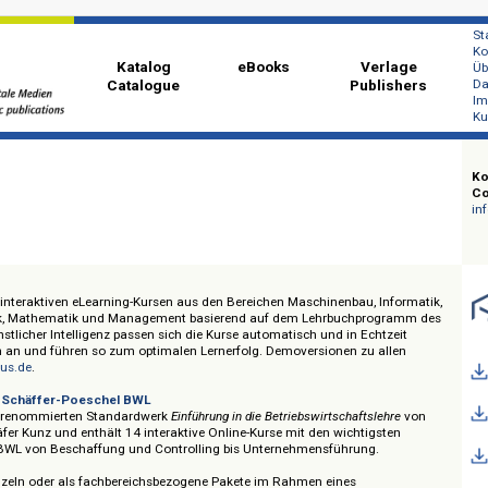
Katalog
eBooks
Ver
Catalogue
Publi
mpus
form mit interaktiven eLearning-Kursen
aus den Bereichen Maschinenbau, In
ktrotechnik, Mathematik und Management basierend auf dem Lehrbuchprog
ttels künstlicher Intelligenz passen sich die Kurse automatisch und in Echtz
 Lernenden an und führen so zum optimalen Lernerfolg. Demoversionen zu al
r-ecampus.de
.
Campus Schäffer-Poeschel BWL
 auf dem renommierten Standardwerk
Einführung in die Betriebswirtschaftsleh
an Schäfer Kunz und enthält 14 interaktive Online-Kurse mit den wichtigst