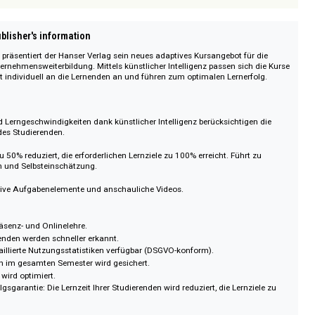
nungswesen
nungswesen
d Investition
anagement
d Logistik
 von Kursen des Moduls
eCampus Schäffer-Poeschel Betriebswirtschaftsleh
Hanser-Paketen und/oder Hanser eCampus-Kursen erhalten Sie den Hanser
ndividuelles Angebot bei uns an:
info@digento.de
.
sich nicht an Verbraucher i. S. d. § 13 BGB und Letztverbraucher i. S. d. PAngV.
 digento :: digento order number
on :: Publisher's information
mpus präsentiert der Hanser Verlag sein neues adaptives Kursangebot für