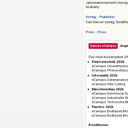
Grundlagen der mo
Sämtliche Kurse kö
Jahresabonnements
eLibrary
.
Verlag :: Publisher
Carl Hanser Verlag,
Preis :: Price
Hanser eCampu
Das neue Kursan
Elektrotechni
eCampus Umwe
eCampus Photo
Informatik 20
eCampus Daten
eCampus Vibe 
Maschinenbau
eCampus Kenntn
eCampus Industr
eCampus Techn