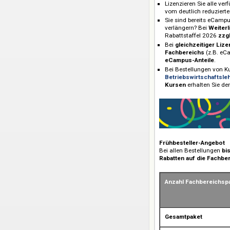
Plastics 2026
eCampus BioB
eCampus BioB
Konditionen
Lizenzieren Sie
vom deutlich r
Sie sind berei
verlängern? Be
Rabattstaffel 
Bei
gleichzeit
Fachbereichs
eCampus-Ante
Bei Bestellung
Betriebswirts
Kursen
erhalte
Frühbesteller-A
Bei allen Bestel
Rabatten auf di