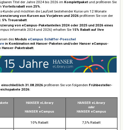
ased Monomers 1
ased Monomers 2
 alle verfügbaren Titel der Jahre 2024 bis 2026 im
Komplettpaket
und profit
eduzierten
Vorteilsrabatt von 25%
.
ts eCampus-Kunde und möchten die Laufzeit bestehender Kurse um 12 Mona
i
Weiterlizenzierung von Kursen aus Vorjahren und 2026
profitieren Sie 
2026
zzgl. 5% Treuerabatt
.
iger Lizenzierung von eCampus-Paketanteilen 2024 oder 2025 und 2026
(z.B. eCampus Informatik 2024 und 2026) erhalten Sie
15% Rabatt auf Ihre
ile
.
en von Kursen des
Moduls
eCampus Schäffer-Poeschel
chaftslehre
in Kombination mit Hanser-Paketen und/oder Hanser eCamp
n Sie den
Hanser-Paketrabatt
.
ngebot
lungen
bis einschließlich 31.08.2026
profitieren Sie von folgenden
Frühbeste
e Fachbereichspakete 2026: