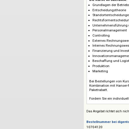
Schäffer-Poesch
Preise auf Anfrage 
Hanser eCampu
Mit dem HANSER 
Hochschullehre
Kurse automatisc
Lernerfolg.
Das neue eLearn
Poeschel
basier
Dietmar Vahs un
Grundlagen der 
Die Kurse im Übe
Grundlagen der
Entscheidungst
Standortentsc
Rechtsforment
Unternehmensf
Personalmana
Controlling