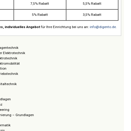
reichspakete
HANSER eLibrary
HANSER eLibrar
+
oder
HANSER eCampus
HANSER eCampu
10% Rabatt
7,5% Rabatt
7,5% Rabatt
5,5% Rabatt
5% Rabatt
3,5% Rabatt
tailliertes,
individuelles Angebot
für Ihre Einrichtung bei uns an:
info@dige
echnik
sche Anlagentechnik
fe in der Elektrotechnik
gen Elektrotechnik
gen Elektromobilität
konstruktion
che Antriebstechnik