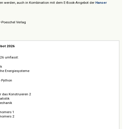
dernen BWL von Beschaffung und Controlling bis Unternehmensführung.
nnen einzeln oder als fachbereichsbezogene Pakete im Rahmen eines
 bezogen werden, auch in Kombination mit dem E-Book-Angebot der
Hans
 Schäffer-Poeschel Verlag
Angebot 2026
s
gebot 2026 umfasst:
k 2026
lttechnik
voltaische Energiesysteme
26
analyse Python
Coding
 2026
isse für das Konstruieren 2
ielle Statistik
ische Mechanik