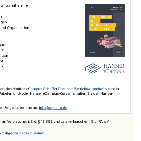
el – eCampus BWL
/ Prices on request
Schäffer-Poeschel
Betriebswirtschaftslehre
s
eCampus präsentiert der Hanser Verlag sein
neues adaptives Kursangebot
und die Unternehmensweiterbildung. Mittels künstlicher Intelligenz passen s
h und in Echtzeit individuell an die Lernenden an und führen zum optimale
ing-Angebot
eCampus Betriebswirtschaftslehre
in Kooperation mit
Schäff
t auf dem renommierten
Standardwerk
Einführung in die Betriebswirtschaftsl
d Jan Schäfer Kunz
und enthält
14 interaktive Online-Kurse
mit den wich
modernen BWL von Beschaffung und Controlling bis Unternehmensführung.
rblick:
 Betriebswirtschaftslehre
heorie
heidungen
scheidungen
ührung und Organisation
gement