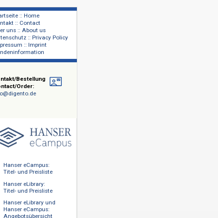
Startseite :: Home
Kontakt :: Contact
lage
Über uns :: About us
shers
Datenschutz :: Privacy Policy
Impressum :: Imprint
Kundeninformation
Kontakt/Bestellung
Contact/Order:
info@digento.de
formatik,
ramm des
eit
len
Hanser eCampus:
Titel- und Preisliste
Hanser eLibrary:
re
von
Titel- und Preisliste
en