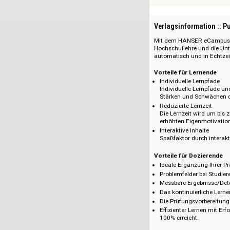
Externes Rech
Internes Rech
Finanzierung un
Innovationsm
Beschaffung un
Produktion
Marketing
Bei Bestellungen
Kombination mit 
Paketrabatt.
Fordern Sie ein i
Das Angebot richtet 
Bestellnummer bei
10704120
Verlagsinformati
Mit dem HANSER eCa