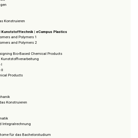
ektronik
gen Digitaltechnik
ik
ankgrundlagen
kompetenz
e Engineering
rogrammierung – Grundlagen
rnetze
che Informatik
s Analysis
 Grundlagen
ity
uktion
e für das Konstruieren
ffe und Kunststofftechnik | eCampus Plastics
sed Monomers and Polymers 1
sed Monomers and Polymers 2
ing
es of Designing Bio-Based Chemical Products
gen der Kunststoffverarbeitung
ffkunde I