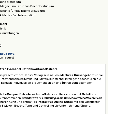
ffkunde II
ed Chemical Products
ing
enbau
sche Mechanik
sse für das Konstruieren
tik
s Mathematik
zial- und Integralrechnung
 Algebra
n und Atome für das Bachelorstudium
ür das Bachelorstudium
zität und Magnetismus für das Bachelorstudium
g und Mechanik für das Bachelorstudium
dynamik für das Bachelorstudium
tsmanagement
lle Statistik
ildungseinrichtungen
ft
 Planning