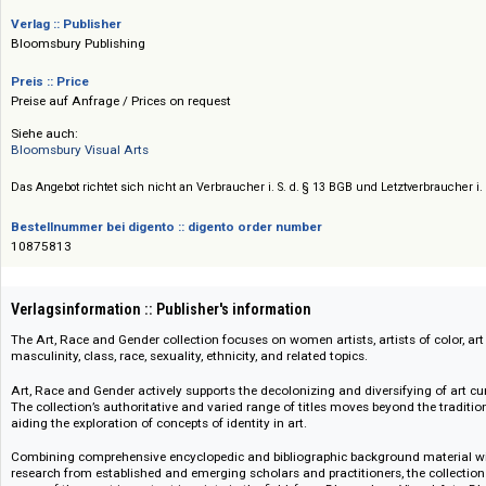
Surrealismus bis hin zur zeitgenössischen Kunst. Zu den Inhalten gehör
Nochlins „Women, Art, and Power“ oder Eddie Chambers' „World is Africa
afroamerikanischen, asiatisch-amerikanischen oder arabisch-amerikani
Verlag :: Publisher
Bloomsbury Publishing
Preis :: Price
Preise auf Anfrage / Prices on request
Siehe auch:
Bloomsbury Visual Arts
Das Angebot richtet sich nicht an Verbraucher i. S. d. § 13 BGB und Letztverbra
Bestellnummer bei digento :: digento order number
10875813
Verlagsinformation :: Publisher's information
The Art, Race and Gender collection focuses on women artists, artists of 
masculinity, class, race, sexuality, ethnicity, and related topics.