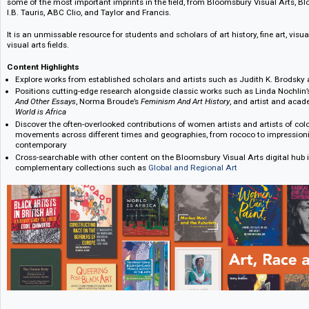
Art, Race and Gender actively supports the decolonizing and diversifying o
The collection’s authoritative and varied range of titles moves beyond the 
aiding the exploration of concepts of identity in art.
Combining comprehensive encyclopedic and bibliographic background mat
research from established and emerging scholars and practitioners, the col
some of the most important imprints in the field, from Bloomsbury Visua
I.B. Tauris, ABC Clio, and Taylor and Francis.
It is an unmissable resource for students and scholars of art history, fine a
visual arts fields.
Content Highlights
Explore works from established scholars and artists such as Judith K. 
Positions cutting-edge research alongside classic works such as Linda
And Other Essays
, Norma Broude’s
Feminism And Art History
, and artist
World is Africa
Discover the often-overlooked contributions of women artists and artists
movements across different times and geographies, from rococo to imp
contemporary
Cross-searchable with other content on the Bloomsbury Visual Arts digi
complementary collections such as
Global and Regional Art