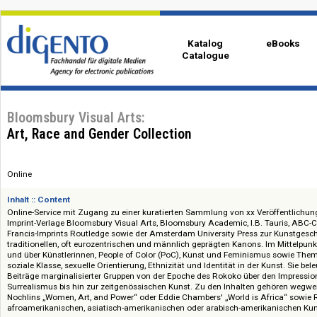
Katalog
eBo
Catalogue
Bloomsbury Visual Arts:
Art, Race and Gender Collection
Online
Inhalt :: Content
Online-Service mit Zugang zu einer kuratierten Sammlung von xx Veröff
Imprint-Verlage Bloomsbury Visual Arts, Bloomsbury Academic, I.B. Tauri
Francis-Imprints Routledge sowie der Amsterdam University Press zur Ku
traditionellen, oft eurozentrischen und männlich geprägten Kanons. Im M
und über Künstlerinnen, People of Color (PoC), Kunst und Feminismus so
soziale Klasse, sexuelle Orientierung, Ethnizität und Identität in der Kunst
Beiträge marginalisierter Gruppen von der Epoche des Rokoko über den 