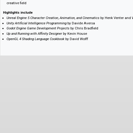
Features
Over 100 practice-led books; a must-have for students of game design, 
media, computer science and related fields.
Detailed guidance on major game development and animation software
rendering, animation, physics simulation, scripting and artificial intellig
Annual updates will ensure that students have access to the latest mate
creative field
Highlights include
Unreal Engine 5 Character Creation, Animation, and Cinematics
by Henk Ven
Unity Artificial Intelligence Programming
by Davide Aversa
Godot Engine Game Development Projects
by Chris Bradfield
Up and Running with Affinity Designer
by Kevin House
OpenGL 4 Shading Language Cookbook
by David Wolff