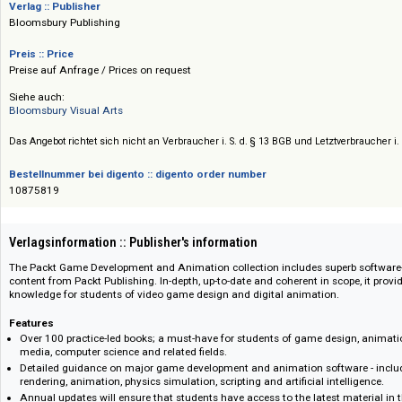
Spezialthemen (KI in Spielen (Game AI), Grafik-Rendering (wie OpenGL/Vu
Physik-Simulationen sowie Benutzeroberflächen (UI/UX) mit Tools wie Figm
Verlag :: Publisher
Bloomsbury Publishing
Preis :: Price
Preise auf Anfrage / Prices on request
Siehe auch:
Bloomsbury Visual Arts
Das Angebot richtet sich nicht an Verbraucher i. S. d. § 13 BGB und Letztverbra
Bestellnummer bei digento :: digento order number
10875819
Verlagsinformation :: Publisher's information
The Packt Game Development and Animation collection includes superb
content from Packt Publishing. In-depth, up-to-date and coherent in scope, i
knowledge for students of video game design and digital animation.