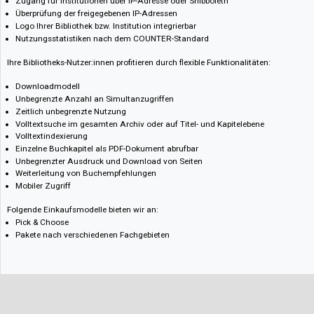
Lesen im Buch- und Bibliothekswesen. So können E-Books in kompletter 
heruntergeladen werden, wodurch auch die Offline-Nutzung ermöglicht w
ist ebenso gewährleistet wie die Exportfunktion der Zitierung. Bibliothek
Backend-Zugang geboten, der etwa bei der Verwaltung unterstützt und den
gestattet.
Unsere eLibrary ist vorwiegend an den Bedürfnissen von Bibliotheken ausge
folgende Features:
MARC 21 Datensätze verfügbar
Titel in OPAC integrierbar
Zugang für Institutionen über IP-Adresse oder Shibboleth
Überprüfung der freigegebenen IP-Adressen
Logo Ihrer Bibliothek bzw. Institution integrierbar
Nutzungsstatistiken nach dem COUNTER-Standard
Ihre Bibliotheks-Nutzer:innen profitieren durch flexible Funktionalitäten:
Downloadmodell
Unbegrenzte Anzahl an Simultanzugriffen
Zeitlich unbegrenzte Nutzung
Volltextsuche im gesamten Archiv oder auf Titel- und Kapitelebene
Volltextindexierung
Einzelne Buchkapitel als PDF-Dokument abrufbar