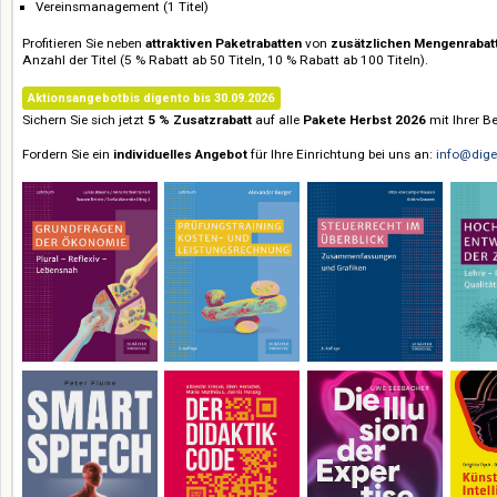
Management & Unternehmensführung (42 Titel)
Öffentlicher Dienst (2 Titel)
Personalmanagement/HR (13 Titel)
Rechnungswesen & Controlling (12 Titel)
Steuerrecht (15 Titel)
Vereinsmanagement (1 Titel)
Profitieren Sie neben
attraktiven Paketrabatten
von
zusätzlichen Meng
Anzahl der Titel (5 % Rabatt ab 50 Titeln, 10 % Rabatt ab 100 Titeln).
Aktionsangebotbis digento bis 30.09.2026
Sichern Sie sich jetzt
5 % Zusatzrabatt
auf alle
Pakete Herbst 2026
mit
Fordern Sie ein
individuelles Angebot
für Ihre Einrichtung bei uns an:
i