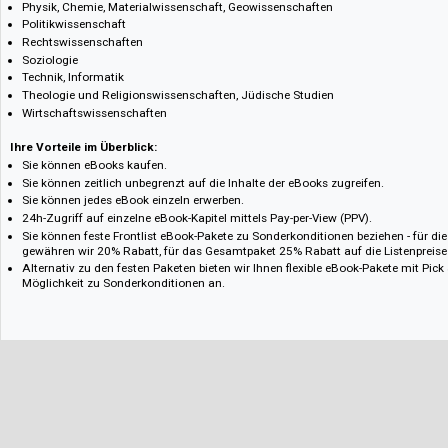
Marc Records und COUNTER -Statistiken für alle eBooks
Wir bieten
eBook-Pakete aus folgenden Fachgebieten
:
Altertumswissenschaften
Bibliotheks- und Informationswissenschaft
Architektur und Design
Erziehungswissenschaften, Psychologie und Kommunikation
Geschichte
Kultur, Area Studies
Kunst
Linguistik
Literaturwissenschaft
Mathematik
Medizin und Biologie
Philosophie
Physik, Chemie, Materialwissenschaft, Geowissenschaften
Politikwissenschaft
Rechtswissenschaften
Soziologie
Technik, Informatik
Theologie und Religionswissenschaften, Jüdische Studien
Wirtschaftswissenschaften