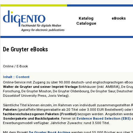
Katalog
eBo
Catalogue
De Gruyter eBooks
Online / E-Book
Inhalt :: Content
Online-Service mit Zugang zu über 90.000 deutsch- und englischsprachi
Walter de Gruyter und seiner Imprint-Verlage
Birkhäuser (inkl. AMBRA)
Forschung, De Gruyter Mouton, De Gruyter Oldenbourg, De Gruyter Saur, D
Düsseldorf University Press, Jovis Verlag).
Sämtliche Titel können einzeln, im Rahmen von individuell zusammenges
Paketen
(gestaffelte Mengenrabatte ab 20 Titel oder 3.000 EUR Bestellwe
fachbereichsbezogenen Paketen (Frontlist)
bezogen werden. Angebote
Sonderpakete und Backlistpakete
. Ferner ist
Evidence Based Selectio