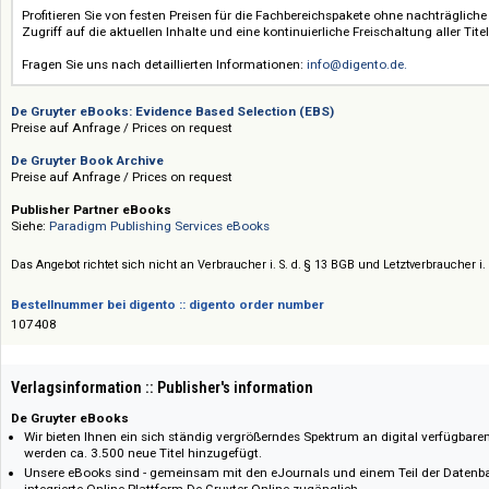
Bis 30.09.2026 gelten Sonderkonditionen beim Erwerb von De Gruyter e
fester, gesamtumsatzunabhängiger
Konsortialrabatt in Höhe von 7,5
Rabatten
ist.
Zu Konsortialkonditionen bezogen werden können:
Fachbereichspakete 2026
alle De Gruyter-Fachbereichspakete inkl. der De Gruyter Oldenbourg 
Pick & Choose-Pakete 2026
Titel des Verlages De Gruyter und der De Gruyter-Imprints aus der Pr
Jahres
zahlreiche
eBook-Sonderpakete
Profitieren Sie von festen Preisen für die Fachbereichspakete ohne nac
Zugriff auf die aktuellen Inhalte und eine kontinuierliche Freischaltung a
Fragen Sie uns nach detaillierten Informationen:
info@digento.de.
De Gruyter eBooks: Evidence Based Selection (EBS)
Preise auf Anfrage / Prices on request
De Gruyter Book Archive
Preise auf Anfrage / Prices on request
Publisher Partner eBooks
Siehe:
Paradigm Publishing Services eBooks