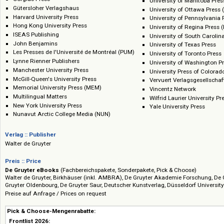
University of Calga
Duke University Press
University of Califo
Edinburgh University Press
University of Chica
EDP Sciences
University of Georg
Fordham University Press
University of Hawai
Gorgias Press
University of Manit
Gütersloher Verlagshaus
University of Ottaw
Harvard University Press
University of Penns
Hong Kong University Press
University of Regin
ISEAS Publishing
University of South
John Benjamins
University of Texas
Les Presses de l'Université de Montréal (PUM)
University of Toron
Lynne Rienner Publishers
University of Wash
Manchester University Press
University Press of
McGill-Queen's University Press
Vervuert Verlagsges
Memorial University Press (MEM)
Vincentz Network
Multilingual Matters
Wilfrid Laurier Univ
New York University Press
Yale University Pre
Nunavut Arctic College Media (NUN)
Verlag :: Publisher
Walter de Gruyter