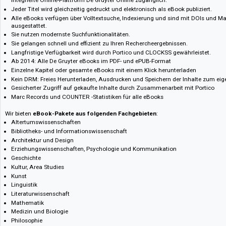
Das Angebot richtet sich nicht an Verbraucher i. S. d. § 13 BGB und Letztverbra
Bestellnummer bei digento :: digento order number
107408
Verlagsinformation :: Publisher's information
De Gruyter eBooks
Wir bieten Ihnen ein sich ständig vergrößerndes Spektrum an digital ve
werden ca. 3.500 neue Titel hinzugefügt.
Unsere eBooks sind - gemeinsam mit den eJournals und einem Teil der
integrierte Online-Plattform De Gruyter Online zugänglich.
Jeder Titel wird gleichzeitig gedruckt und elektronisch als eBook publizi
Alle eBooks verfügen über Volltextsuche, Indexierung und sind mit DO
ausgestattet.
Sie nutzen modernste Suchfunktionalitäten.
Sie gelangen schnell und effizient zu Ihren Rechercheergebnissen.
Langfristige Verfügbarkeit wird durch Portico und CLOCKSS gewährleist
Ab 2014: Alle De Gruyter eBooks im PDF- und ePUB-Format
Einzelne Kapitel oder gesamte eBooks mit einem Klick herunterladen
Kein DRM: Freies Herunterladen, Ausdrucken und Speichern der Inhalt
Gesicherter Zugriff auf gekaufte Inhalte durch Zusammenarbeit mit Por