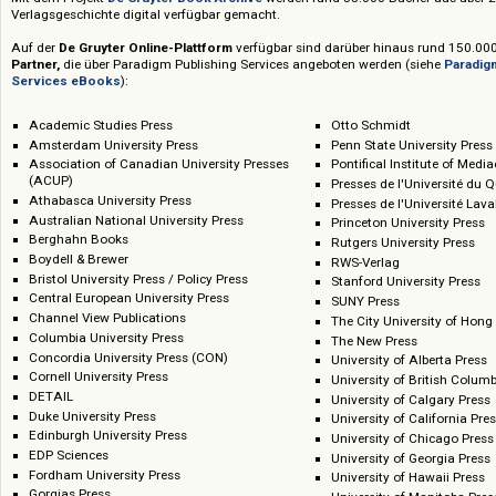
Erwerbungsmodell verfügbar. Jährlicher Zuwachs: rund 3.500 Titel.
Mit dem Projekt
De Gruyter Book Archive
werden rund 55.000 Bücher au
Verlagsgeschichte digital verfügbar gemacht.
Auf der
De Gruyter Online-Plattform
verfügbar sind darüber hinaus rund
Partner,
die über Paradigm Publishing Services angeboten werden
(siehe
Services eBooks
):
Academic Studies Press
Otto Schmidt
Amsterdam University Press
Penn State Universi
Association of Canadian University Presses
Pontifical Institute
(ACUP)
Presses de l'Univer
Athabasca University Press
Presses de l'Univer
Australian National University Press
Princeton Universit
Berghahn Books
Rutgers University 
Boydell & Brewer
RWS-Verlag
Bristol University Press / Policy Press
Stanford University
Central European University Press
SUNY Press
Channel View Publications
The City University
Columbia University Press
The New Press
Concordia University Press (CON)
University of Albert
Cornell University Press
University of Briti
DETAIL