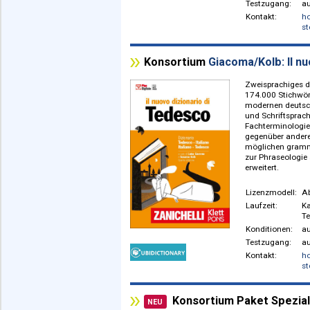
Die Onlin
Suchfunk
(Wortart
Aussprac
Als kost
1879 in 
Bernardo
Allgemei
Lizenzm
Laufzeit
Konditio
Testzuga
Kontakt:
Konsortium
Giacoma/Kolb:
Zweispra
174.000 
modernen 
und Schr