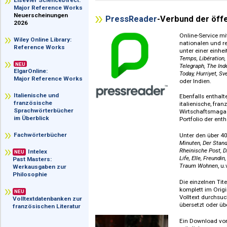
horst.bernhard@digento.de
im Überblick
Telefon ++49 (0)89 - 330 380
Elsevier ScienceDirect:
Major Reference Works
Neuerscheinungen
PressReader
-Verbund de
2026
Online-S
Wiley Online Library:
national
Reference Works
unter ein
Temps, Lib
NEU
Telegraph
ElgarOnline:
Today, Hu
Major Reference Works
oder Indi
Italienische und
Ebenfalls
französische
italieni
Sprachwörterbücher
Wirtsch
im Überblick
Portfolio
Fachwörterbücher
Unter de
Minuten, 
Rheinisch
Intelex
NEU
Life, Elle
Past Masters:
Traum W
Werkausgaben zur
Philosophie