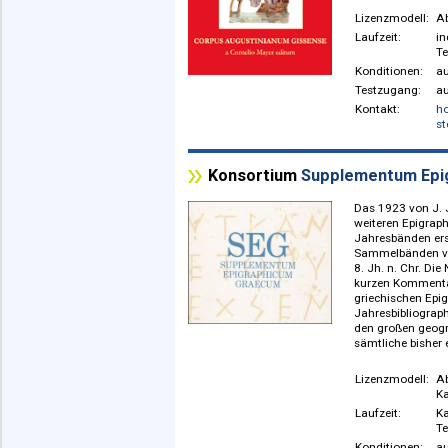
Entwicke
Zusammen
Publikati
Corneliu
der Origi
Schrifte
gerichtet
Sekundär
Lizenzm
Laufzeit
Konditio
Testzuga
Kontakt:
Konsortium
Supplementu
Das 1923
weiteren
Jahresbä
Sammelbän
8. Jh. n.