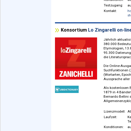
kurzen K
griechisc
Jahresbib
den groß
sämtliche
Lizenzm
Laufzeit
Konditio
Testzuga
Kontakt:
Konsortium
Lo Zingarelli 
Jährlich 
380.000 
Etymolog
95.300 D
die Lite