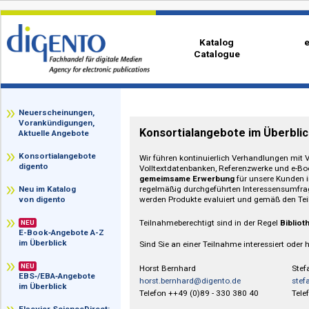
Katalog
Catalogue
zz
Neuerscheinungen,
Vorankündigungen,
Konsortialangebote im Üb
Aktuelle Angebote
Konsortialangebote
Wir führen kontinuierlich Verhandlun
digento
Volltextdatenbanken, Referenzwerke
gemeimsame Erwerbung
für unsere
regelmäßig durchgeführten Interesse
Neu im Katalog
werden Produkte evaluiert und gem
von digento
Teilnahmeberechtigt sind in der Rege
NEU
E-Book‑Angebote A-Z
im Überblick
Sind Sie an einer Teilnahme interessi
NEU
Horst Bernhard
EBS‑/EBA‑Angebote